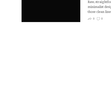
Raw, straightfo
minimalist desig
those clean lin
0
0