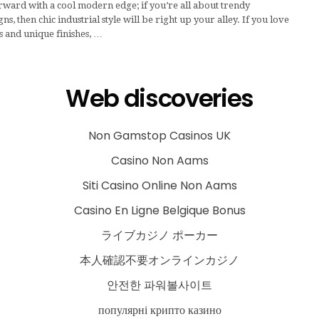
rward with a cool modern edge; if you’re all about trendy
ns, then chic industrial style will be right up your alley. If you love
es and unique finishes, …
Web discoveries
Non Gamstop Casinos UK
Casino Non Aams
Siti Casino Online Non Aams
Casino En Ligne Belgique Bonus
ライブカジノ ポーカー
本人確認不要オンラインカジノ
안전한 파워볼사이트
популярні крипто казино