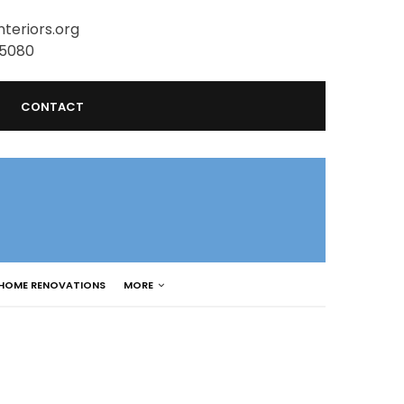
nteriors.org
-5080
CONTACT
 HOME RENOVATIONS
MORE