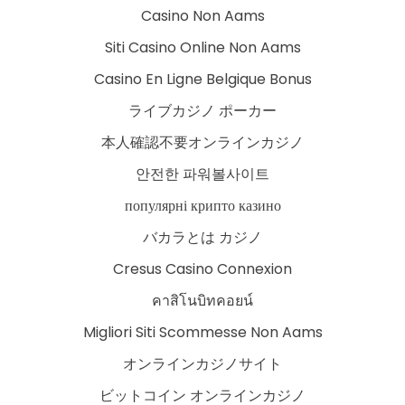
Casino Non Aams
Siti Casino Online Non Aams
Casino En Ligne Belgique Bonus
ライブカジノ ポーカー
本人確認不要オンラインカジノ
안전한 파워볼사이트
популярні крипто казино
バカラとは カジノ
Cresus Casino Connexion
คาสิโนบิทคอยน์
Migliori Siti Scommesse Non Aams
オンラインカジノサイト
ビットコイン オンラインカジノ