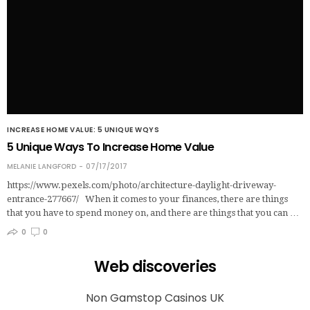
INCREASE HOME VALUE: 5 UNIQUE WQYS
5 Unique Ways To Increase Home Value
MELANIE LANGFORD
07/17/2017
https://www.pexels.com/photo/architecture-daylight-driveway-
entrance-277667/ When it comes to your finances, there are things
that you have to spend money on, and there are things that you can …
0
0
Web discoveries
Non Gamstop Casinos UK