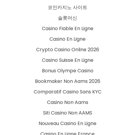
코인카지노 사이트
슬롯머신
Casino Fiable En Ligne
Casino En Ligne
Crypto Casino Online 2026
Casino Suisse En Ligne
Bonus Olympe Casino
Bookmaker Non Aams 2026
Comparatif Casino Sans KYC
Casino Non Aams
Siti Casino Non AAMS
Nouveau Casino En Ligne
Casino En Ligne France