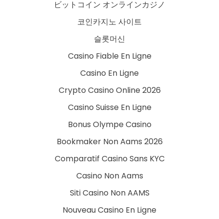
ビットコイン オンラインカジノ
코인카지노 사이트
슬롯머신
Casino Fiable En Ligne
Casino En Ligne
Crypto Casino Online 2026
Casino Suisse En Ligne
Bonus Olympe Casino
Bookmaker Non Aams 2026
Comparatif Casino Sans KYC
Casino Non Aams
Siti Casino Non AAMS
Nouveau Casino En Ligne