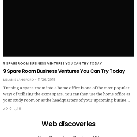
9 SPARE ROOM BUSINESS VENTURES YOU CAN TRY TODAY
9 Spare Room Business Ventures You Can Try Today
MELANIE LANGFORD
11/26/2018
Turning a spare room into a home office is one of the most popular
ways of utilizing the extra space. You can then use the home office as
your study room or as the headquarters of your upcoming busine…
0
0
Web discoveries