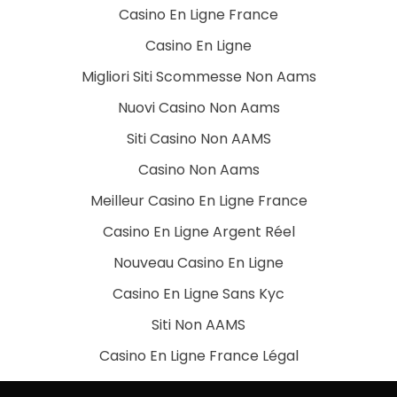
Casino En Ligne France
Casino En Ligne
Migliori Siti Scommesse Non Aams
Nuovi Casino Non Aams
Siti Casino Non AAMS
Casino Non Aams
Meilleur Casino En Ligne France
Casino En Ligne Argent Réel
Nouveau Casino En Ligne
Casino En Ligne Sans Kyc
Siti Non AAMS
Casino En Ligne France Légal