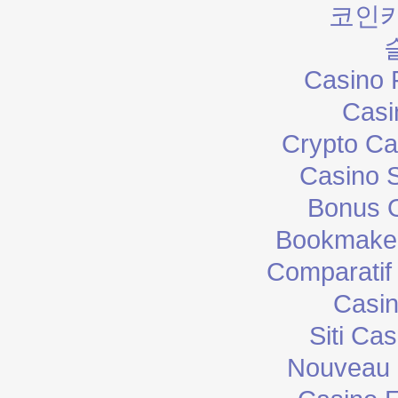
코인
Casino 
Casi
Crypto Ca
Casino 
Bonus 
Bookmake
Comparatif
Casi
Siti Ca
Nouveau 