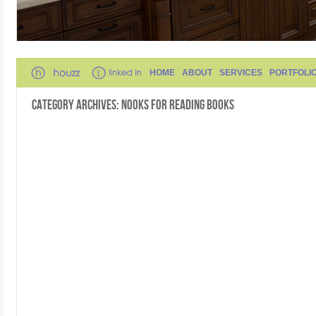
HOME
ABOUT
SERVICES
PORTFOLI
Category Archives:
Nooks for Reading Books