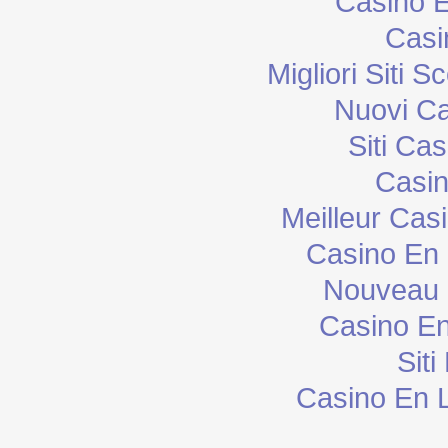
Casino E
Casi
Migliori Sit
Nuovi C
Siti Ca
Casi
Meilleur Cas
Casino En 
Nouveau 
Casino En
Sit
Casino En 