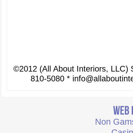
©2012 (All About Interiors, LLC)
810-5080 *
info@allaboutinte
WEB 
Non Gams
Casi