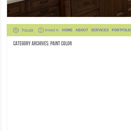
HOME
ABOUT
SERVICES
PORTFOLI
Category Archives:
Paint Color