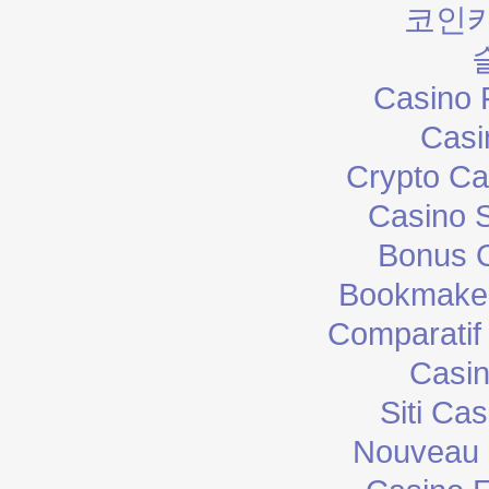
코인
Casino 
Casi
Crypto Ca
Casino 
Bonus 
Bookmake
Comparatif
Casi
Siti Ca
Nouveau 