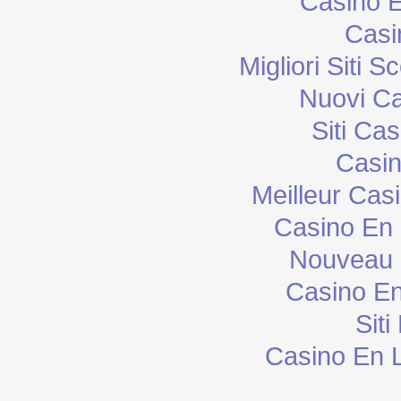
Casino E
Casi
Migliori Sit
Nuovi C
Siti Ca
Casi
Meilleur Cas
Casino En 
Nouveau 
Casino En
Sit
Casino En 