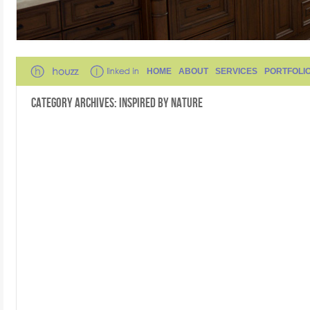
HOME
ABOUT
SERVICES
PORTFOLI
Category Archives:
Inspired By Nature