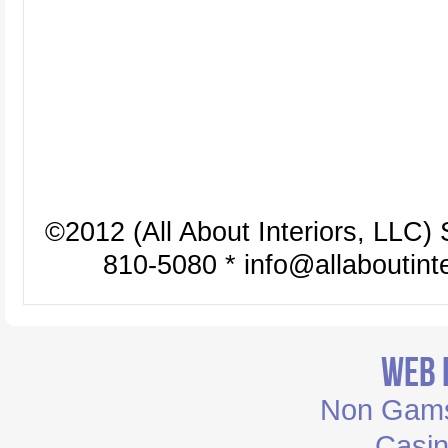
©2012 (All About Interiors, LLC)
810-5080 *
info@allaboutinte
WEB 
Non Gams
Casi