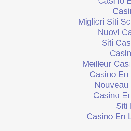
Casino E
Casi
Migliori Sit
Nuovi C
Siti Ca
Casi
Meilleur Cas
Casino En 
Nouveau 
Casino En
Sit
Casino En 