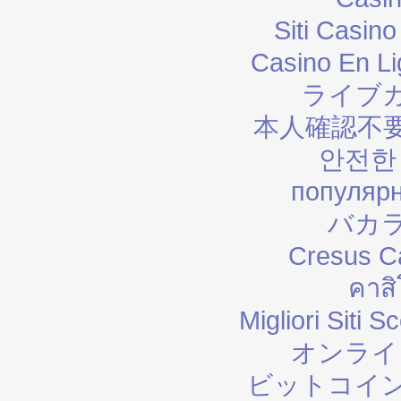
Siti Casin
Casino En Li
ライブ
本人確認不
안전한
популярн
バカ
Cresus C
คาสิ
Migliori Sit
オンライ
ビットコイン