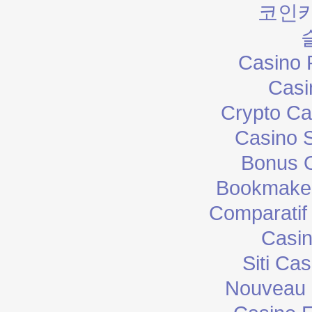
코인
Casino 
Casi
Crypto Ca
Casino 
Bonus 
Bookmake
Comparatif
Casi
Siti Ca
Nouveau 