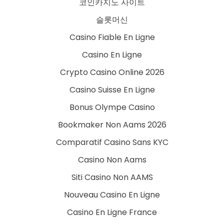
코인카지노 사이트
슬롯머신
Casino Fiable En Ligne
Casino En Ligne
Crypto Casino Online 2026
Casino Suisse En Ligne
Bonus Olympe Casino
Bookmaker Non Aams 2026
Comparatif Casino Sans KYC
Casino Non Aams
Siti Casino Non AAMS
Nouveau Casino En Ligne
Casino En Ligne France