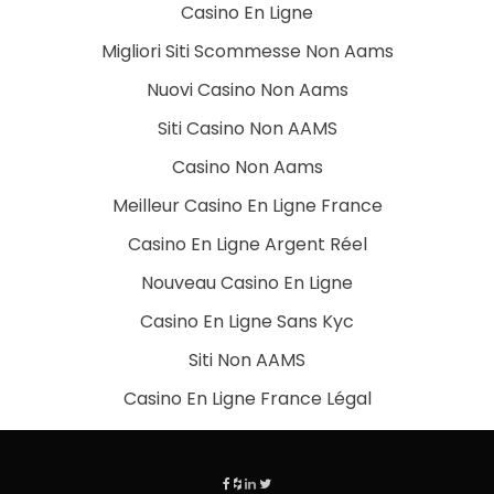
Casino En Ligne
Migliori Siti Scommesse Non Aams
Nuovi Casino Non Aams
Siti Casino Non AAMS
Casino Non Aams
Meilleur Casino En Ligne France
Casino En Ligne Argent Réel
Nouveau Casino En Ligne
Casino En Ligne Sans Kyc
Siti Non AAMS
Casino En Ligne France Légal