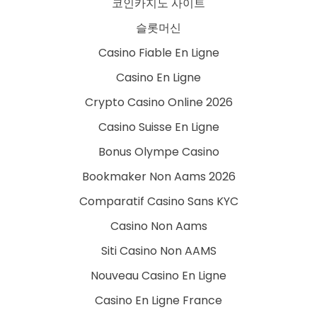
코인카지노 사이트
슬롯머신
Casino Fiable En Ligne
Casino En Ligne
Crypto Casino Online 2026
Casino Suisse En Ligne
Bonus Olympe Casino
Bookmaker Non Aams 2026
Comparatif Casino Sans KYC
Casino Non Aams
Siti Casino Non AAMS
Nouveau Casino En Ligne
Casino En Ligne France