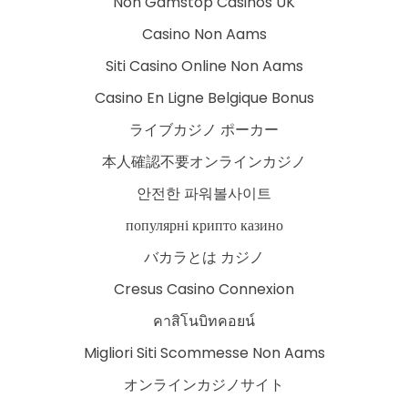
Non Gamstop Casinos UK
Casino Non Aams
Siti Casino Online Non Aams
Casino En Ligne Belgique Bonus
ライブカジノ ポーカー
本人確認不要オンラインカジノ
안전한 파워볼사이트
популярні крипто казино
バカラとは カジノ
Cresus Casino Connexion
คาสิโนบิทคอยน์
Migliori Siti Scommesse Non Aams
オンラインカジノサイト