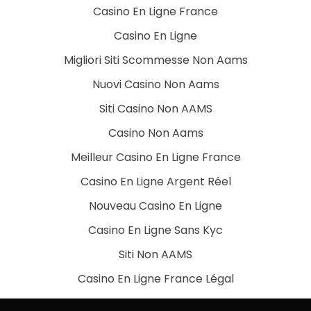
Casino En Ligne France
Casino En Ligne
Migliori Siti Scommesse Non Aams
Nuovi Casino Non Aams
Siti Casino Non AAMS
Casino Non Aams
Meilleur Casino En Ligne France
Casino En Ligne Argent Réel
Nouveau Casino En Ligne
Casino En Ligne Sans Kyc
Siti Non AAMS
Casino En Ligne France Légal