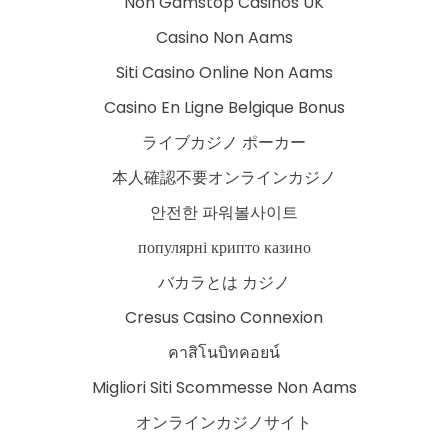
Non Gamstop Casinos UK
Casino Non Aams
Siti Casino Online Non Aams
Casino En Ligne Belgique Bonus
ライブカジノ ポーカー
本人確認不要オンラインカジノ
안전한 파워볼사이트
популярні крипто казино
バカラとは カジノ
Cresus Casino Connexion
คาสิโนบิทคอยน์
Migliori Siti Scommesse Non Aams
オンラインカジノサイト