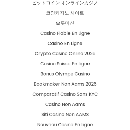
ビットコイン オンラインカジノ
코인카지노 사이트
슬롯머신
Casino Fiable En Ligne
Casino En Ligne
Crypto Casino Online 2026
Casino Suisse En Ligne
Bonus Olympe Casino
Bookmaker Non Aams 2026
Comparatif Casino Sans KYC
Casino Non Aams
Siti Casino Non AAMS
Nouveau Casino En Ligne