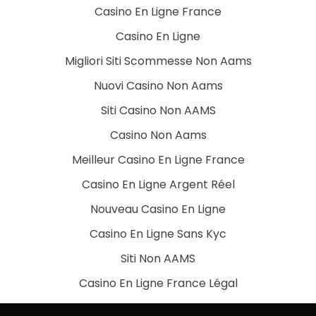
Casino En Ligne France
Casino En Ligne
Migliori Siti Scommesse Non Aams
Nuovi Casino Non Aams
Siti Casino Non AAMS
Casino Non Aams
Meilleur Casino En Ligne France
Casino En Ligne Argent Réel
Nouveau Casino En Ligne
Casino En Ligne Sans Kyc
Siti Non AAMS
Casino En Ligne France Légal