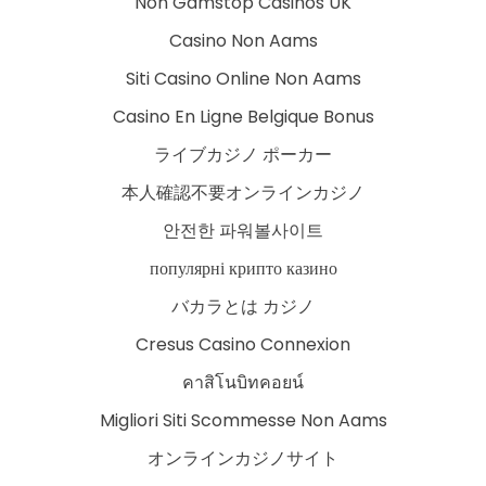
Non Gamstop Casinos UK
Casino Non Aams
Siti Casino Online Non Aams
Casino En Ligne Belgique Bonus
ライブカジノ ポーカー
本人確認不要オンラインカジノ
안전한 파워볼사이트
популярні крипто казино
バカラとは カジノ
Cresus Casino Connexion
คาสิโนบิทคอยน์
Migliori Siti Scommesse Non Aams
オンラインカジノサイト