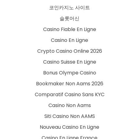
코인카지노 사이트
슬롯머신
Casino Fiable En Ligne
Casino En Ligne
Crypto Casino Online 2026
Casino Suisse En Ligne
Bonus Olympe Casino
Bookmaker Non Aams 2026
Comparatif Casino Sans KYC
Casino Non Aams
Siti Casino Non AAMS
Nouveau Casino En Ligne
Casino En Ligne France