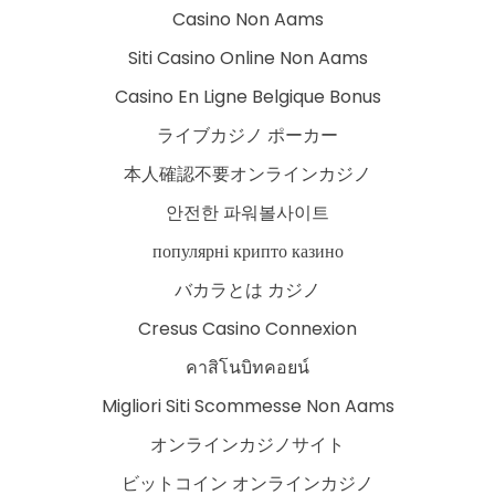
Casino Non Aams
Siti Casino Online Non Aams
Casino En Ligne Belgique Bonus
ライブカジノ ポーカー
本人確認不要オンラインカジノ
안전한 파워볼사이트
популярні крипто казино
バカラとは カジノ
Cresus Casino Connexion
คาสิโนบิทคอยน์
Migliori Siti Scommesse Non Aams
オンラインカジノサイト
ビットコイン オンラインカジノ