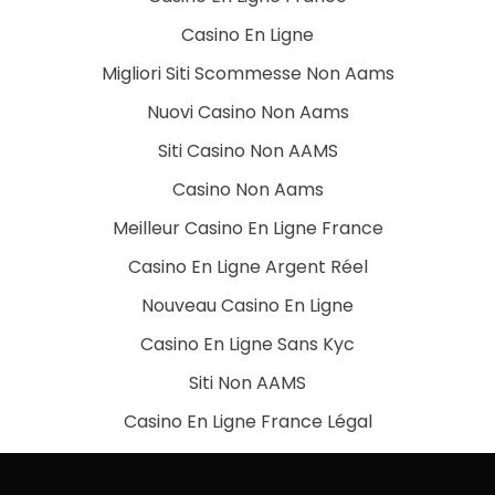
Casino En Ligne
Migliori Siti Scommesse Non Aams
Nuovi Casino Non Aams
Siti Casino Non AAMS
Casino Non Aams
Meilleur Casino En Ligne France
Casino En Ligne Argent Réel
Nouveau Casino En Ligne
Casino En Ligne Sans Kyc
Siti Non AAMS
Casino En Ligne France Légal