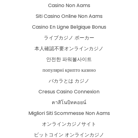
Casino Non Aams
Siti Casino Online Non Aams
Casino En Ligne Belgique Bonus
ライブカジノ ポーカー
本人確認不要オンラインカジノ
안전한 파워볼사이트
популярні крипто казино
バカラとは カジノ
Cresus Casino Connexion
คาสิโนบิทคอยน์
Migliori Siti Scommesse Non Aams
オンラインカジノサイト
ビットコイン オンラインカジノ