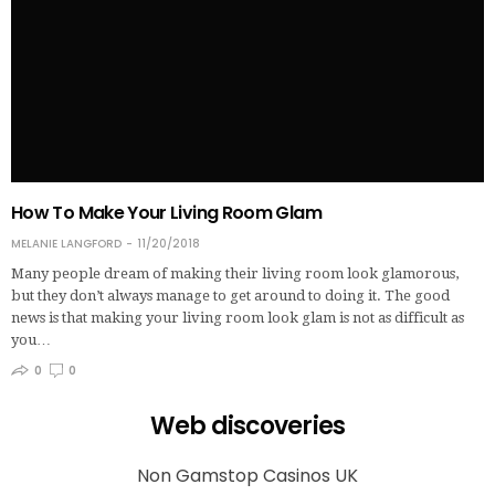
How To Make Your Living Room Glam
MELANIE LANGFORD
11/20/2018
Many people dream of making their living room look glamorous,
but they don’t always manage to get around to doing it. The good
news is that making your living room look glam is not as difficult as
you…
0
0
Web discoveries
Non Gamstop Casinos UK