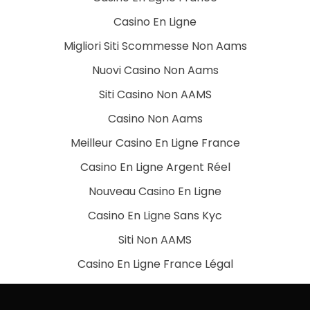
Casino En Ligne
Migliori Siti Scommesse Non Aams
Nuovi Casino Non Aams
Siti Casino Non AAMS
Casino Non Aams
Meilleur Casino En Ligne France
Casino En Ligne Argent Réel
Nouveau Casino En Ligne
Casino En Ligne Sans Kyc
Siti Non AAMS
Casino En Ligne France Légal