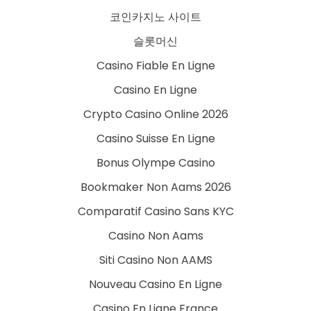
코인카지노 사이트
슬롯머신
Casino Fiable En Ligne
Casino En Ligne
Crypto Casino Online 2026
Casino Suisse En Ligne
Bonus Olympe Casino
Bookmaker Non Aams 2026
Comparatif Casino Sans KYC
Casino Non Aams
Siti Casino Non AAMS
Nouveau Casino En Ligne
Casino En Ligne France