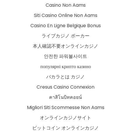
Casino Non Aams
Siti Casino Online Non Aams
Casino En Ligne Belgique Bonus
ライブカジノ ポーカー
本人確認不要オンラインカジノ
안전한 파워볼사이트
популярні крипто казино
バカラとは カジノ
Cresus Casino Connexion
คาสิโนบิทคอยน์
Migliori Siti Scommesse Non Aams
オンラインカジノサイト
ビットコイン オンラインカジノ